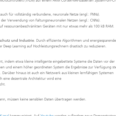
 Microcontrollers (TFLM) auf einem ARM Cortex-M4-basierten System-on-C
auch für vollständig verbundene, neuronale Netze (engl.: FNNs).
ei der Verwendung von Faltungsneuronalen Netzen (engl.: CNNs).
r auf ressourcenbeschränkten Geräten mit nur etwas mehr als 100 kB RAM.
schutz und Industrie
. Durch effiziente Algorithmen und energiesparende
 Deep Learning auf Hochleistungsrechnern drastisch zu reduzieren.
ht, indem etwa kleine intelligente eingebettete Systeme die Daten vor der
n und einem höher geordneten System die Ergebnisse zur Verfügung ste
. Darüber hinaus ist auch ein Netzwerk aus kleinen lernfähigen Systemen
h eine dezentrale Architektur wird eine
cht.
kann, müssen keine sensiblen Daten übertragen werden.
 Kanal
kommuniziert. Auf
Youtube
werden außerdem neue Demonstrator