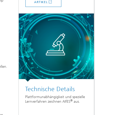
hip
ARTIKEL
llen.
Technische Details
Plattformunabhängigkeit und spezielle
®
Lernverfahren zeichnen AIfES
aus.
en