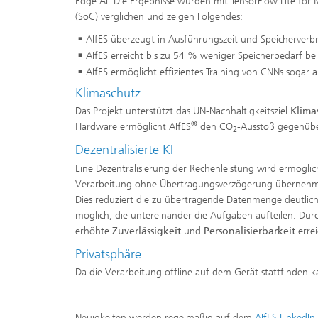
Edge AI. Die Ergebnisse wurden mit TensorFlow Lite for
(SoC) verglichen und zeigen Folgendes:
AIfES überzeugt in Ausführungszeit und Speicherverbr
AIfES erreicht bis zu 54 % weniger Speicherbedarf b
AIfES ermöglicht effizientes Training von CNNs soga
Klimaschutz
Das Projekt unterstützt das UN-Nachhaltigkeitsziel
Klima
®
Hardware ermöglicht AIfES
den CO
-Ausstoß gegenüber
2
Dezentralisierte KI
Eine Dezentralisierung der Rechenleistung wird ermöglic
Verarbeitung ohne Übertragungsverzögerung übernehme
Dies reduziert die zu übertragende Datenmenge deutlich
möglich, die untereinander die Aufgaben aufteilen. Durc
erhöhte
Zuverlässigkeit
und
Personalisierbarkeit
errei
Privatsphäre
Da die Verarbeitung offline auf dem Gerät stattfinden 
Neuigkeiten werden regelmäßig auf dem
AIfES LinkedIn