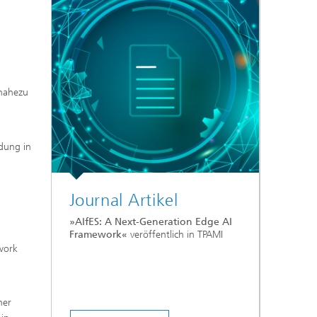
 nahezu
dung in
Journal Artikel
»AIfES: A Next-Generation Edge AI
Framework«
veröffentlich in TPAMI
work
her