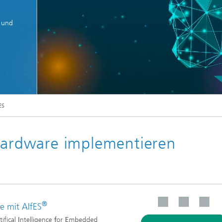
r und
ES
 Hardware implementieren
®
e mit AIfES
rtifical
I
ntelligence
f
or
E
mbedded