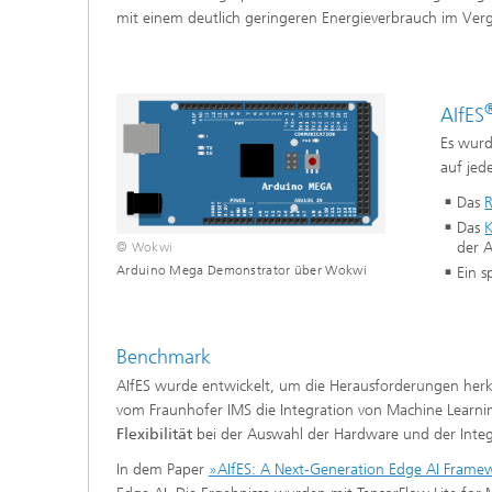
mit einem deutlich geringeren Energieverbrauch im Ver
AIfES
Es wurd
auf jed
Das
R
Das
K
der 
© Wokwi
Arduino Mega Demonstrator über Wokwi
Ein s
Benchmark
AIfES wurde entwickelt, um die Herausforderungen her
vom Fraunhofer IMS die Integration von Machine Learnin
Flexibilität
bei der Auswahl der Hardware und der Integ
In dem Paper
»AIfES: A Next-Generation Edge AI Frame