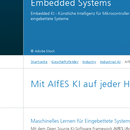
Embedded Systems
Embedded KI - Künstliche Intelligenz für Mikrocontrolle
eingebettete Systeme
© Adobe Stock
Startseite
Geschäftsfelder
Industry
Industrial AI
AIf
Mit AIfES KI auf jeder
Maschinelles Lernen für Eingebettete System
Mit dem Open Source KI-Software Framework
AIfES
(
A