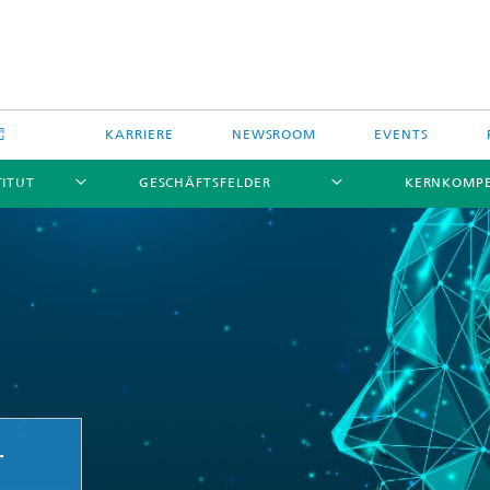
KARRIERE
NEWSROOM
EVENTS
TITUT
GESCHÄFTSFELDER
KERNKOMP
r