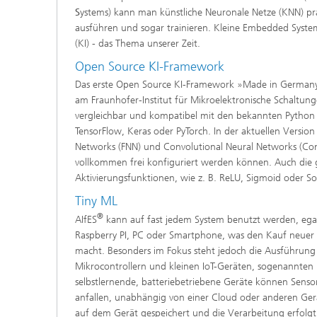
S
ystems) kann man künstliche Neuronale Netze (KNN) pr
ausführen und sogar trainieren. Kleine Embedded Systeme
(KI) - das Thema unserer Zeit.
Open Source KI-Framework
Das erste Open Source KI-Framework »Made in Germany«
am Fraunhofer-Institut für Mikroelektronische Schaltun
vergleichbar und kompatibel mit den bekannten Pytho
TensorFlow, Keras oder PyTorch. In der aktuellen Versi
Networks (FNN) und Convolutional Neural Networks (Conv
vollkommen frei konfiguriert werden können. Auch die
Aktivierungsfunktionen, wie z. B. ReLU, Sigmoid oder Sof
Tiny ML
®
AIfES
kann auf fast jedem System benutzt werden, egal 
Raspberry PI, PC oder Smartphone, was den Kauf neuer 
macht. Besonders im Fokus steht jedoch die Ausführung 
Mikrocontrollern und kleinen IoT-Geräten, sogenannten
selbstlernende, batteriebetriebene Geräte können Sensor
anfallen, unabhängig von einer Cloud oder anderen Ger
auf dem Gerät gespeichert und die Verarbeitung erfol