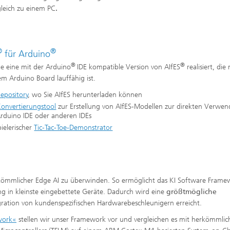
gleich zu einem PC
.
®
®
für Arduino
®
®
e eine mit der Arduino
IDE kompatible Version von AIfES
realisiert, die
em Arduino Board lauffähig ist.
epository
, wo Sie AIfES herunterladen können
onvertierungstool
zur Erstellung von AIfES-Modellen zur direkten Verwen
Arduino IDE oder anderen IDEs
pielerischer
Tic-Tac-Toe-Demonstrator
kömmlicher Edge AI zu überwinden. So ermöglicht das KI Software Frame
g in kleinste eingebettete Geräte. Dadurch wird eine
größtmögliche
ration von kundenspezifischen Hardwarebeschleunigern erreicht.
work«
stellen wir unser Framework vor und vergleichen es mit herkömmlic