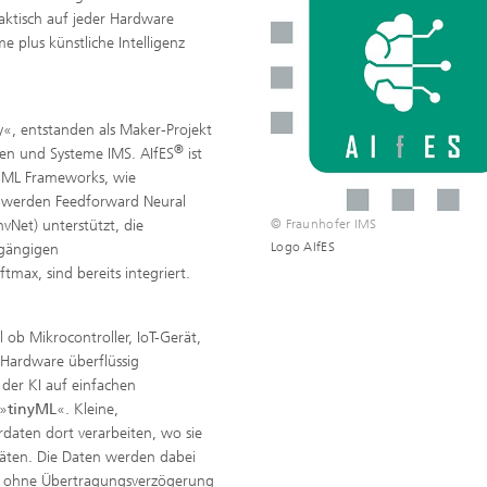
aktisch auf jeder Hardware
 plus künstliche Intelligenz
, entstanden als Maker-Projekt
®
gen und Systeme IMS. AIfES
ist
n ML Frameworks, wie
on werden Feedforward Neural
Net) unterstützt, die
© Fraunhofer IMS
Logo AIfES
 gängigen
tmax, sind bereits integriert.
ob Mikrocontroller, IoT-Gerät,
Hardware überflüssig
der KI auf einfachen
 »
tinyML
«.
Kleine,
daten dort verarbeiten, wo sie
äten. Die Daten werden dabei
gt ohne Übertragungsverzögerung