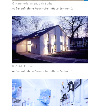
© Fraunhofer IMS/Judith Büthe
Außenaufnahme Fraunhofer inHaus-Zentrum 2
© Guido Erbring
Außenaufnahme Fraunhofer inHaus-Zentrum 1