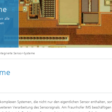
me
ir alle
gen
© Fraunhofer IMS
ntegrierte Sensor-Systeme
Sensor Frontend IC
eme
komplexen Systemen, die nicht nur den eigentlichen Sensor enthalten, so
weiteren Verarbeitung des Sensorsignals. Am Fraunhofer IMS beschäftigen