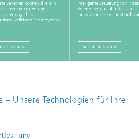
erte Sensoren können direkt in
Intelligente Steuerung von Proze
altungsdesign einbezogen
Bereich Industrie 4.0 stellt das ILT
 und ermöglichen
Ihrem Online-Seminar eHarsh vo
risierte, effiziente Sensorsysteme
R ERFAHREN
MEHR ERFAHREN
 – Unsere Technologien für Ihre
tlos- und