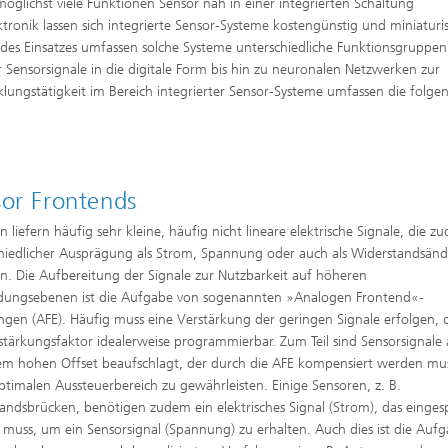
öglichst viele Funktionen Sensor nah in einer integrierten Schaltung
ronik lassen sich integrierte Sensor-Systeme kostengünstig und miniaturis
des Einsatzes umfassen solche Systeme unterschiedliche Funktionsgruppen
Sensorsignale in die digitale Form bis hin zu neuronalen Netzwerken zur
ngstätigkeit im Bereich integrierter Sensor-Systeme umfassen die folge
or Frontends
n liefern häufig sehr kleine, häufig nicht lineare elektrische Signale, die z
hiedlicher Ausprägung als Strom, Spannung oder auch als Widerstandsän
en. Die Aufbereitung der Signale zur Nutzbarkeit auf höheren
ungsebenen ist die Aufgabe von sogenannten »Analogen Frontend«-
ngen (AFE). Häufig muss eine Verstärkung der geringen Signale erfolgen, d
stärkungsfaktor idealerweise programmierbar. Zum Teil sind Sensorsignale
em hohen Offset beaufschlagt, der durch die AFE kompensiert werden mu
ptimalen Aussteuerbereich zu gewährleisten. Einige Sensoren, z. B.
andsbrücken, benötigen zudem ein elektrisches Signal (Strom), das eingesp
muss, um ein Sensorsignal (Spannung) zu erhalten. Auch dies ist die Auf