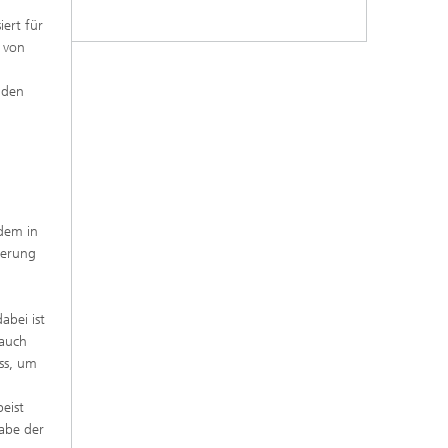
iert für
 von
nden
udem in
derung
abei ist
 auch
ss, um
eist
gabe der