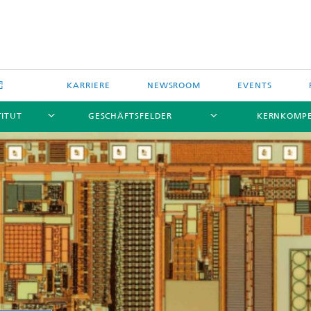
KARRIERE
NEWSROOM
EVENTS
TITUT
GESCHÄFTSFELDER
KERNKOMP