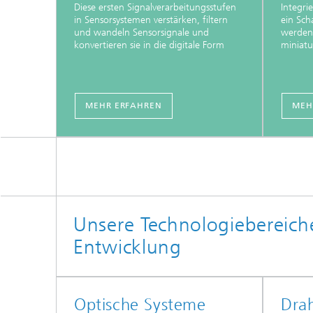
Diese ersten Signalverarbeitungsstufen
Integri
in Sensorsystemen verstärken, filtern
ein Sch
und wandeln Sensorsignale und
werden
konvertieren sie in die digitale Form
miniatu
MEHR ERFAHREN
MEH
Unsere Technologiebereiche
Entwicklung
Optische Systeme
Drah