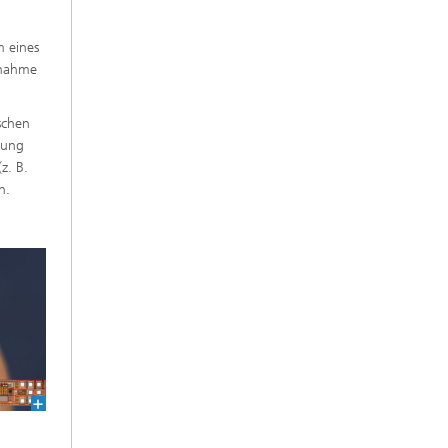
m eines
fnahme
schen
rung
z. B.
n.