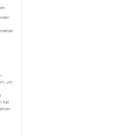
ren.
erden
msetzer
n.
ert, um
r
n hat
fahren