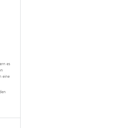
ern es
en
n eine
rden