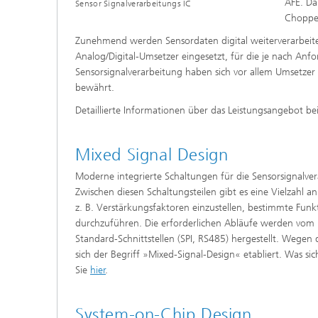
AFE. Da
Sensor Signalverarbeitungs IC
Chopper
Zunehmend werden Sensordaten digital weiterverarbeitet
Analog/Digital-Umsetzer eingesetzt, für die je nach An
Sensorsignalverarbeitung haben sich vor allem Umsetze
bewährt.
Detaillierte Informationen über das Leistungsangebot b
Mixed Signal Design
Moderne integrierte Schaltungen für die Sensorsignalv
Zwischen diesen Schaltungsteilen gibt es eine Vielzahl
z. B. Verstärkungsfaktoren einzustellen, bestimmte Funk
durchzuführen. Die erforderlichen Abläufe werden vom 
Standard-Schnittstellen (SPI, RS485) hergestellt. Weg
sich der Begriff »Mixed-Signal-Design« etabliert. Was si
Sie
hier
.
System-on-Chip Design