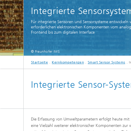
Integrierte Sensorsyste
Für integrierte Sensoren und Sensorsysteme entwickeln w
erforderlichen elektronischen Komponenten vom analo
Frontend bis zum digitalen Interface
© Fraunhofer IMS
Startseite
Kernkompetenzen
Smart Sensor Systems
I
Integrierte Sensor-Syst
Die Erfassung von Umweltparametern erfolgt heute mit 
eine Vielzahl weiterer elektronischer Komponenten zur 