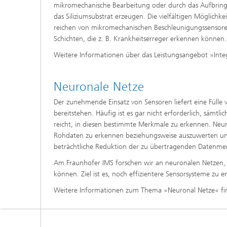
mikromechanische Bearbeitung oder durch das Aufbringe
das Siliziumsubstrat erzeugen. Die vielfältigen Möglichke
reichen von mikromechanischen Beschleunigungssensoren
Schichten, die z. B. Krankheitserreger erkennen können.
Weitere Informationen über das Leistungsangebot »Inte
Neuronale Netze
Der zunehmende Einsatz von Sensoren liefert eine Füll
bereitstehen. Häufig ist es gar nicht erforderlich, säm
reicht, in diesen bestimmte Merkmale zu erkennen. Neu
Rohdaten zu erkennen beziehungsweise auszuwerten und l
beträchtliche Reduktion der zu übertragenden Datenme
Am Fraunhofer IMS forschen wir an neuronalen Netzen, 
können. Ziel ist es, noch effizientere Sensorsysteme zu 
Weitere Informationen zum Thema »Neuronal Netze« fi