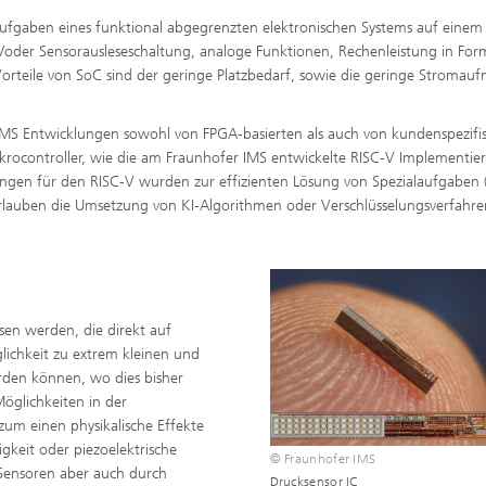
fgaben eines funktional abgegrenzten elektronischen Systems auf einem
nd/oder Sensorausleseschaltung, analoge Funktionen, Rechenleistung in For
Vorteile von SoC sind der geringe Platzbedarf, sowie die geringe Stromau
IMS Entwicklungen sowohl von FPGA-basierten als auch von kundenspezifi
rocontroller, wie die am Fraunhofer IMS entwickelte RISC-V Implementie
ungen für den RISC-V wurden zur effizienten Lösung von Spezialaufgaben (
r erlauben die Umsetzung von KI-Algorithmen oder Verschlüsselungsverfahre
en werden, die direkt auf
glichkeit zu extrem kleinen und
erden können, wo dies bisher
öglichkeiten in der
zum einen physikalische Effekte
igkeit oder piezoelektrische
© Fraunhofer IMS
Sensoren aber auch durch
Drucksensor IC