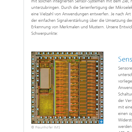
mit solchen integrierten Sensor-Systemen mit dem Ziel, m
unterzubringen. Durch die Serienfertigung der Mikroelekt
eine Vielzahl von Anwendungen entwerfen. Je nach Art 
der einfachen Signalverstärkung über die Umsetzung der 
Erkennung von Merkmalen und Mustern. Unsere Entwicklu
Schwerpunkte:
Sens
Sensore
untersc
vorlieg
Anwend
Schaltu
der Ver
mit ein
einen o
Widerst
werden 
© Fraunhofer IMS