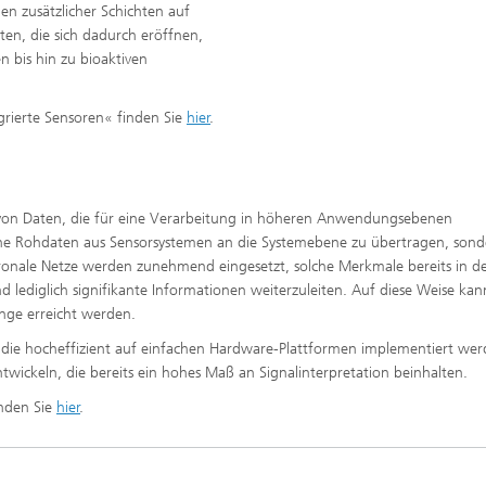
n zusätzlicher Schichten auf
iten, die sich dadurch eröffnen,
 bis hin zu bioaktiven
grierte Sensoren« finden Sie
hier
.
e von Daten, die für eine Verarbeitung in höheren Anwendungsebenen
tliche Rohdaten aus Sensorsystemen an die Systemebene zu übertragen, sond
ronale Netze werden zunehmend eingesetzt, solche Merkmale bereits in d
ediglich signifikante Informationen weiterzuleiten. Auf diese Weise kan
nge erreicht werden.
die hocheffizient auf einfachen Hardware-Plattformen implementiert we
entwickeln, die bereits ein hohes Maß an Signalinterpretation beinhalten.
nden Sie
hier
.