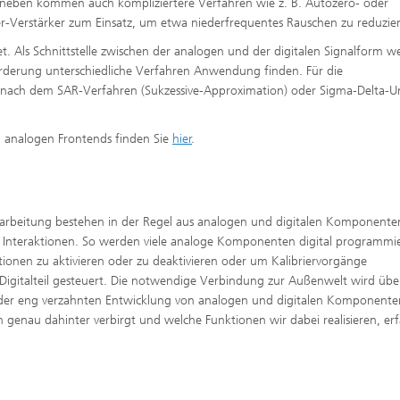
neben kommen auch kompliziertere Verfahren wie z. B. Autozero- oder
-Verstärker zum Einsatz, um etwa niederfrequentes Rauschen zu reduzie
. Als Schnittstelle zwischen der analogen und der digitalen Signalform w
forderung unterschiedliche Verfahren Anwendung finden. Für die
r nach dem SAR-Verfahren (Sukzessive-Approximation) oder Sigma-Delta-U
ei analogen Frontends finden Sie
hier
.
erarbeitung bestehen in der Regel aus analogen und digitalen Komponente
 an Interaktionen. So werden viele analoge Komponenten digital programmi
tionen zu aktivieren oder zu deaktivieren oder um Kalibriervorgänge
Digitalteil gesteuert. Die notwendige Verbindung zur Außenwelt wird übe
en der eng verzahnten Entwicklung von analogen und digitalen Komponente
ch genau dahinter verbirgt und welche Funktionen wir dabei realisieren, er