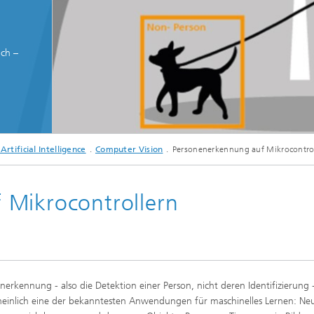
f
ich –
© Fraunhofer IMS
tificial Intelligence
Computer Vision
Personenerkennung auf Mikrocontro
Personen im Bild werden durch ein künstliches neuronales Netz erkannt.
 Mikrocontrollern
nerkennung - also die Detektion einer Person, nicht deren Identifizierung -
einlich eine der bekanntesten Anwendungen für maschinelles Lernen: Ne