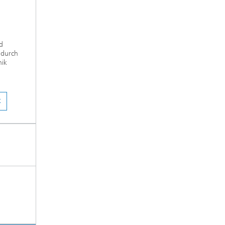
d
 durch
nik
K