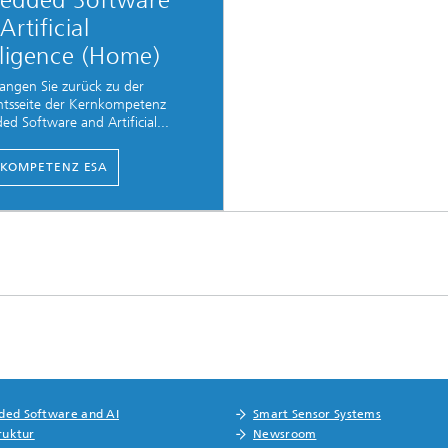
edded Software
Artificial
lligence (Home)
langen Sie zurück zu der
htsseite der Kernkompetenz
d Software and Artificial...
KOMPETENZ ESA
ed Software and AI
Smart Sensor Systems
ruktur
Newsroom