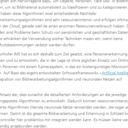
ignen sich hervorragend dazu, um Objekte, Personen, Tiere usw. in Bilder
n, um so Bildmaterial automatisiert zu klassifizieren und zu kategorisiere
 haben diese Algorithmen zwei entscheidende Nachteile:
nerkennungsalgorithmen sind sehr ressourcenintensiv und erfolgen oftma
in der Cloud, gerade weil sie einen enormen Ressourcenverbrauch haben. 
en sind Probleme beim Schutz von persönlichen und geschäftlichen Daten
le schränken die Verwendung solcher Techniken massiv ein, wenn keine
hutzbestimmungen verletzt werden dürfen.
unhofer IMS hat es sich deshalb zum Ziel gesetzt, eine Personenerkennung
hen und zu entwickeln, die in der Lage ist ohne jeglichen Einsatz von Onlin
n Personen mit einem Kamerasystem, in das ein kostengünstiges Microcont
n. Auf Basis des eigens entwickelten Softwareframeworks »
Artificial Intell
Integration von Bildverarbeitungsalgorithmen und neuronalen Netzen auf
Ansatz der, dass zunächst die detaillierten Anforderungen an die jeweilige
ngepasste Algorithmen zu entwickeln. Dadurch können ressourcenintensi
rte Algorithmen kleinste neuronale Netze verwendet werden, die sogar a
nen. Damit ist die gesamte Bildverarbeitung und Erkennung in Echtzeit lo
ocontroller hier problemlos mit integriert werden kann. Es müssen keine we
ufwendig angebunden werden.