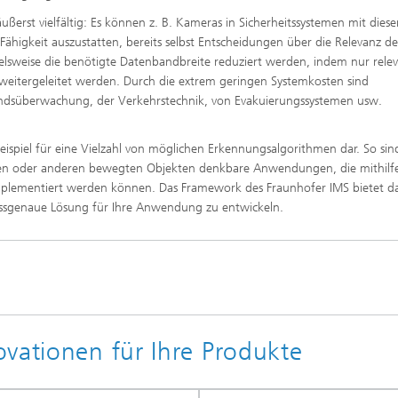
ußerst vielfältig: Es können z. B. Kameras in Sicherheitssystemen mit diese
ähigkeit auszustatten, bereits selbst Entscheidungen über die Relevanz de
sweise die benötigte Datenbandbreite reduziert werden, indem nur rele
 weitergeleitet werden. Durch die extrem geringen Systemkosten sind
dsüberwachung, der Verkehrstechnik, von Evakuierungssystemen usw.
Beispiel für eine Vielzahl von möglichen Erkennungsalgorithmen dar. So si
gen oder anderen bewegten Objekten denkbare Anwendungen, die mithilf
implementiert werden können. Das Framework des Fraunhofer IMS bietet d
ssgenaue Lösung für Ihre Anwendung zu entwickeln.
vationen für Ihre Produkte