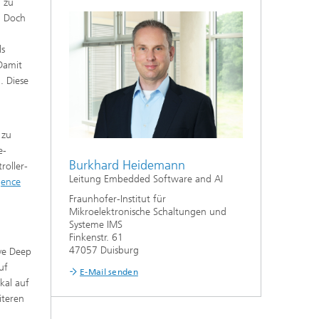
n zu
n. Doch
ls
Damit
. Diese
 zu
e-
Burkhard Heidemann
roller-
Leitung Embedded Software and AI
igence
Fraunhofer-Institut für
Mikroelektronische Schaltungen und
Systeme IMS
Finkenstr. 61
47057 Duisburg
ve Deep
uf
E-Mail senden
kal auf
iteren