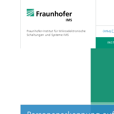
Fraunhofer-Institut für Mikroelektronische
FhG
Schaltungen und Systeme IMS
INS
INSTITUT
GESCHÄFTSFELDER
KERNKOMPETENZEN
INFRASTRUKTUR
Maschinelles Lernen für eingebettete
Systeme