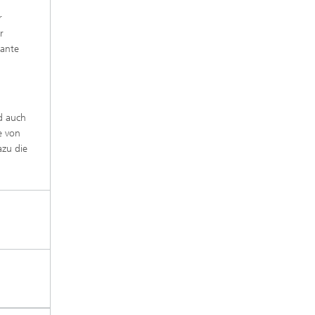
r
r
vante
nd auch
e von
azu die