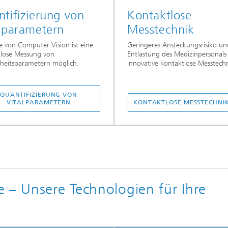
tifizierung von
Kontaktlose
lparametern
Messtechnik
fe von Computer Vision ist eine
Geringeres Ansteckungsrisiko un
tlose Messung von
Entlastung des Medizinpersonals
heitsparametern möglich.
innovative kontaktlose Messtech
QUANTIFIZIERUNG VON
VITALPARAMETERN
KONTAKTLOSE MESSTECHNI
 – Unsere Technologien für Ihre