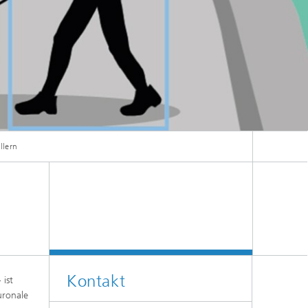
llern
Kontakt
 ist
uronale