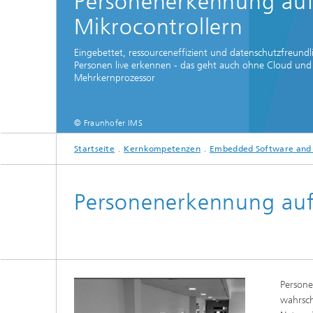
Personenerkennung au
Mikrocontrollern
Eingebettet, ressourceneffizient und datenschutzfreundl
Personen live erkennen - das geht auch ohne Cloud und
Mehrkernprozessor
© Fraunhofer IMS
Startseite
Kernkompetenzen
Embedded Software and Ar
Personenerkennung auf
Persone
wahrsch