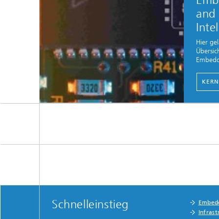
Emb
and 
Inte
Hier ge
Übersic
Embedde
KERN
Schnelleinstieg
Embedd
Infrast