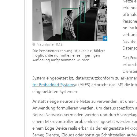
Netze e
erkenne
oftmals
Persone
online 
verbund
Nachtei
© Fraunhofer IMS
Datensc
Die Personenerkennung ist auch bei Bildern
möglich, die nur mit einer sehr geringen
Das Fra
Auflösung aufgenommen wurden
erforsc
Dienste
System eingebettet ist, datenschutzkonform zu erkenne
for Embedded Systems
« (AIfES) erforscht das IMS die 
eingebetteten Systemen.
Anstatt riesige neuronale Netze zu verwenden, ist unser 
Anwendung formulieren werden, um daraus spezifisch a
Neural Networks vermieden werden und durch vorgelage
einem Mikrocontroller problemlos eingesetzt werden kön
einem Edge Device
realisierbar, da der eingesetzte Mikr
Server, Dienste, Clouds oder sonstige Schnittstellen a