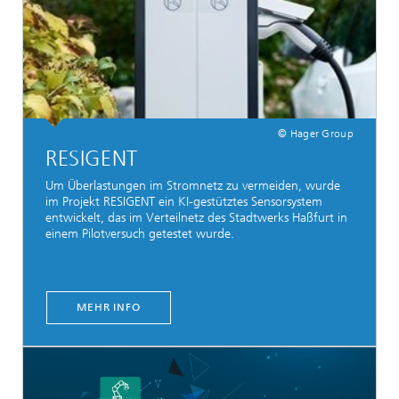
© Hager Group
RESIGENT
Um Überlastungen im Stromnetz zu vermeiden, wurde
im Projekt RESIGENT ein KI-gestütztes Sensorsystem
entwickelt, das im Verteilnetz des Stadtwerks Haßfurt in
einem Pilotversuch getestet wurde.
MEHR INFO