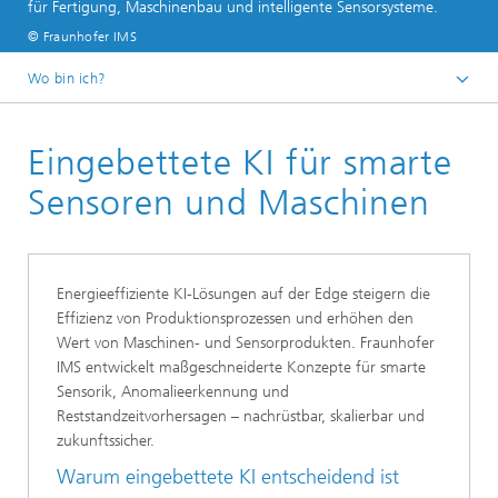
für Fertigung, Maschinenbau und intelligente Sensorsysteme.
© Fraunhofer IMS
Wo bin ich?
Startseite
Eingebettete KI für smarte
Geschäftsfelder
Industry
Sensoren und Maschinen
Energieeffiziente KI-Lösungen auf der Edge steigern die
Effizienz von Produktionsprozessen und erhöhen den
Wert von Maschinen- und Sensorprodukten. Fraunhofer
IMS entwickelt maßgeschneiderte Konzepte für smarte
Sensorik, Anomalieerkennung und
Reststandzeitvorhersagen – nachrüstbar, skalierbar und
zukunftssicher.
Warum eingebettete KI entscheidend ist