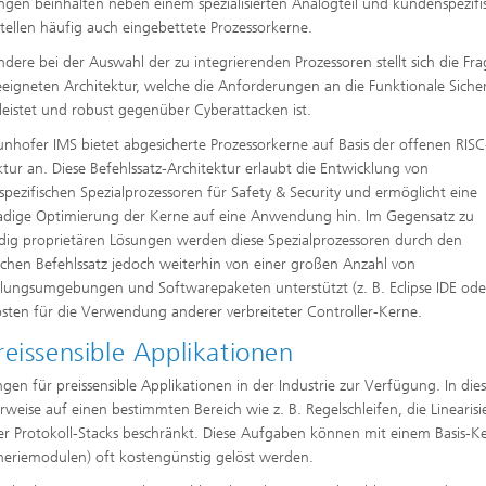
ngen beinhalten neben einem spezialisierten Analogteil und kundenspezifi
stellen häufig auch eingebettete Prozessorkerne.
ndere bei der Auswahl der zu integrierenden Prozessoren stellt sich die Fr
eeigneten Architektur, welche die Anforderungen an die Funktionale Siche
eistet und robust gegenüber Cyberattacken ist.
unhofer IMS bietet abgesicherte Prozessorkerne auf Basis der offenen RIS
ktur an. Diese Befehlssatz-Architektur erlaubt die Entwicklung von
pezifischen Spezialprozessoren für Safety & Security und ermöglicht eine
dige Optimierung der Kerne auf eine Anwendung hin. Im Gegensatz zu
ndig proprietären Lösungen werden diese Spezialprozessoren durch den
lichen Befehlssatz jedoch weiterhin von einer großen Anzahl von
lungsumgebungen und Softwarepaketen unterstützt (z. B. Eclipse IDE od
osten für die Verwendung anderer verbreiteter Controller-Kerne.
eissensible Applikationen
en für preissensible Applikationen in der Industrie zur Verfügung. In die
rweise auf einen bestimmten Bereich wie z. B. Regelschleifen, die Linearis
r Protokoll-Stacks beschränkt. Diese Aufgaben können mit einem Basis-K
pheriemodulen) oft kostengünstig gelöst werden.