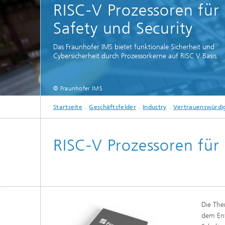
RISC-V Prozessoren für
Safety und Security
Das Fraunhofer IMS bietet funktionale Sicherheit und
Cybersicherheit durch Prozessorkerne auf RISC V Basis.
© Fraunhofer IMS
Startseite
Geschäftsfelder
Industry
Vertrauenswürdig
RISC-V Prozessoren für 
Die The
dem Ent