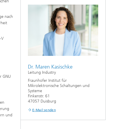
schen
age nach
rheit
C-V
Dr. Maren Kasischke
Leitung Industry
er GNU
Fraunhofer Institut für
Mikrolektronische Schaltungen und
Systeme
Finkenstr. 61
47057 Duisburg
sen
ierung
E-Mail senden
ern und