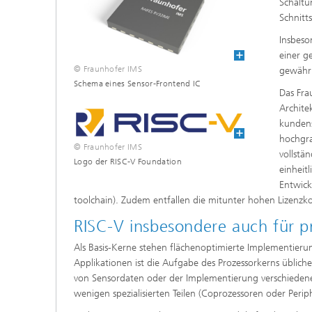
Schaltu
Schnitt
Insbeso
einer g
© Fraunhofer IMS
gewährl
Schema eines Sensor-Frontend IC
Das Fra
Archite
kundens
hochgra
© Fraunhofer IMS
vollstä
Logo der RISC-V Foundation
einheit
Entwick
toolchain). Zudem entfallen die mitunter hohen Lizenzk
RISC-V insbesondere auch für pr
Als Basis-Kerne stehen flächenoptimierte Implementierung
Applikationen ist die Aufgabe des Prozessorkerns übliche
von Sensordaten oder der Implementierung verschiedene
wenigen spezialisierten Teilen (Coprozessoren oder Peri