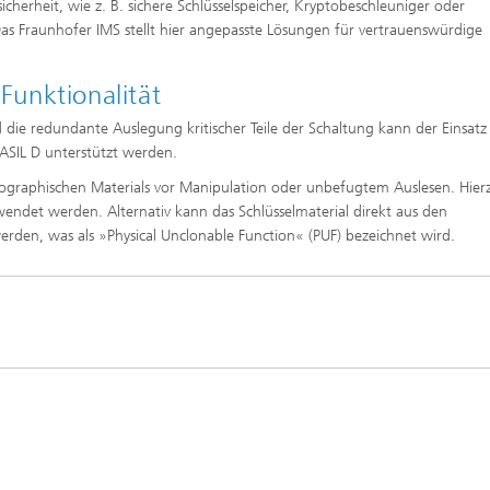
cherheit, wie z. B. sichere Schlüsselspeicher, Kryptobeschleuniger oder
as Fraunhofer IMS stellt hier angepasste Lösungen für vertrauenswürdige
-Funktionalität
ie redundante Auslegung kritischer Teile der Schaltung kann der Einsatz 
. ASIL D unterstützt werden.
tographischen Materials vor Manipulation oder unbefugtem Auslesen. Hier
wendet werden. Alternativ kann das Schlüsselmaterial direkt aus den
werden, was als »Physical Unclonable Function« (PUF) bezeichnet wird.