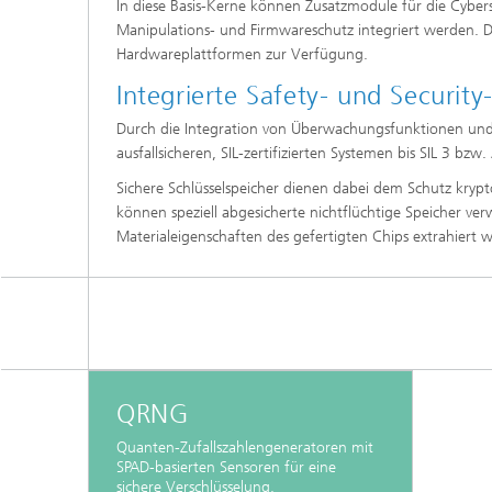
In diese Basis-Kerne können Zusatzmodule für die Cybersi
Manipulations- und Firmwareschutz integriert werden. D
Hardwareplattformen zur Verfügung.
Integrierte Safety- und Security
Durch die Integration von Überwachungsfunktionen und d
ausfallsicheren, SIL-zertifizierten Systemen bis SIL 3 bzw
Sichere Schlüsselspeicher dienen dabei dem Schutz kryp
können speziell abgesicherte nichtflüchtige Speicher ver
Materialeigenschaften des gefertigten Chips extrahiert 
QRNG
Quanten-Zufallszahlengeneratoren mit
SPAD-basierten Sensoren für eine
sichere Verschlüsselung.